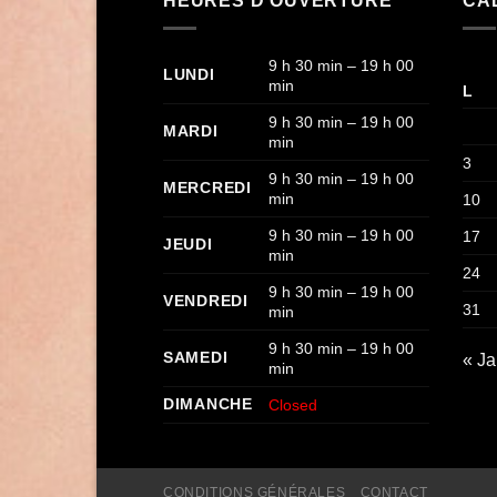
HEURES D'OUVERTURE
CA
9 h 30 min – 19 h 00
LUNDI
min
L
9 h 30 min – 19 h 00
MARDI
min
3
9 h 30 min – 19 h 00
MERCREDI
min
10
9 h 30 min – 19 h 00
17
JEUDI
min
24
9 h 30 min – 19 h 00
VENDREDI
31
min
9 h 30 min – 19 h 00
SAMEDI
« J
min
DIMANCHE
Closed
CONDITIONS GÉNÉRALES
CONTACT