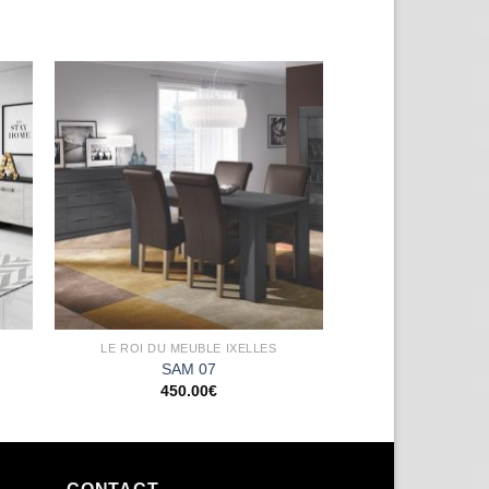
ter
Ajouter
a
à la
ist
wishlist
LE ROI DU MEUBLE IXELLES
SAM 07
450.00
€