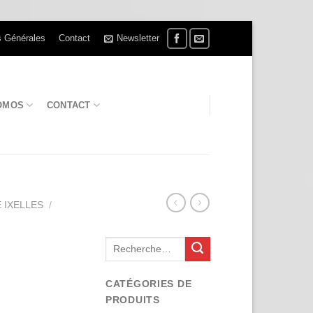
s Générales
Contact
Newsletter
OMOS
CONTACT
 IXELLES
/
Recherche
pour :
CATÉGORIES DE
PRODUITS