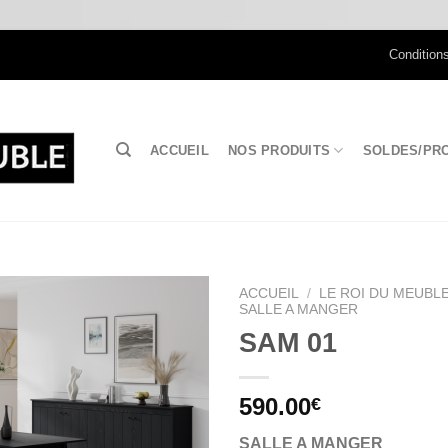
Condition
ACCUEIL
NOS PRODUITS
SOLDES/PR
ACCUEIL
/
LE ROI DU MEUBLE
SALLE A MANGER
SAM 01
Ajouter
à la
wishlist
590.00
€
SALLE A MANGER