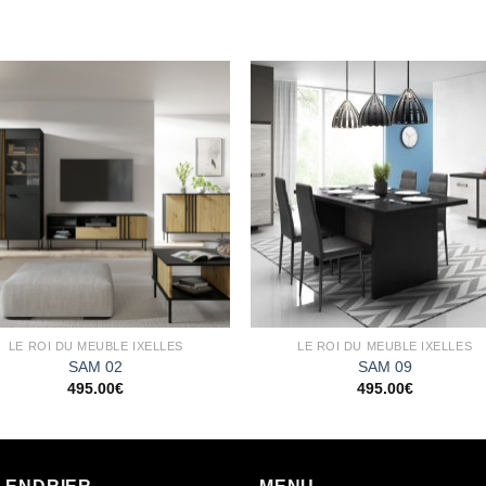
Ajouter
Ajou
à la
à l
wishlist
wishl
LE ROI DU MEUBLE IXELLES
LE ROI DU MEUBLE IXELLES
SAM 02
SAM 09
495.00
€
495.00
€