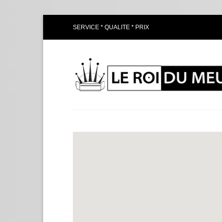
Passer
SERVICE * QUALITE * PRIX
au
contenu