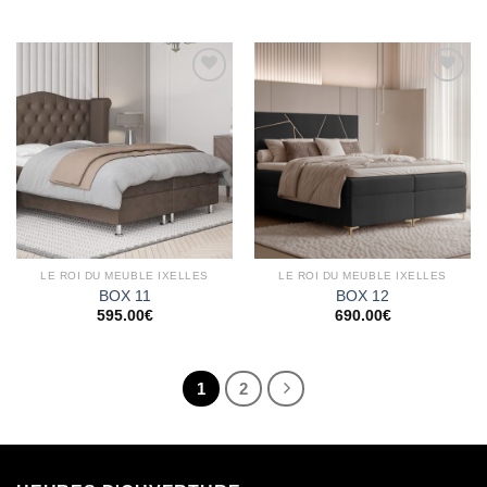
Ajouter
Ajouter
à la
à la
wishlist
wishlist
LE ROI DU MEUBLE IXELLES
LE ROI DU MEUBLE IXELLES
BOX 11
BOX 12
595.00
€
690.00
€
1
2