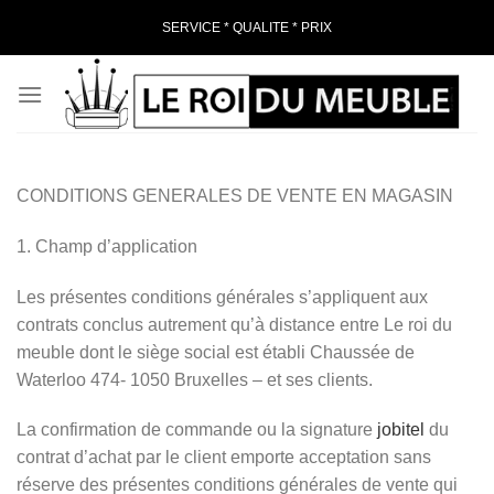
Passer
SERVICE * QUALITE * PRIX
au
contenu
CONDITIONS GENERALES DE VENTE EN MAGASIN
1. Champ d’application
Les présentes conditions générales s’appliquent aux
contrats conclus autrement qu’à distance entre Le roi du
meuble dont le siège social est établi Chaussée de
Waterloo 474- 1050 Bruxelles – et ses clients.
La confirmation de commande ou la signature
jobitel
du
contrat d’achat par le client emporte acceptation sans
réserve des présentes conditions générales de vente qui