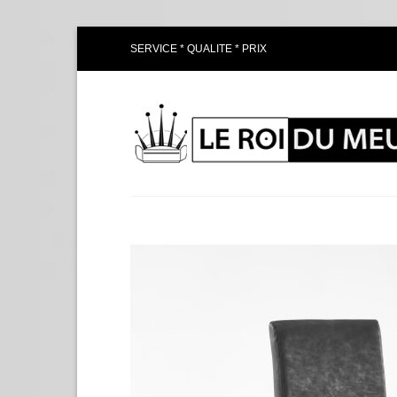
Passer
SERVICE * QUALITE * PRIX
au
contenu