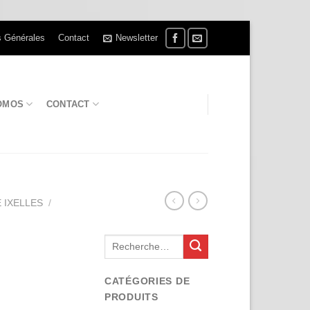
s Générales
Contact
Newsletter
OMOS
CONTACT
 IXELLES
/
Recherche
pour :
CATÉGORIES DE
PRODUITS