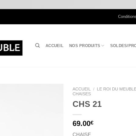
Condition
ACCUEIL
NOS PRODUITS
SOLDES/PR
ACCUEIL
/
LE ROI DU MEUBLE
CHAISES
CHS 21
Ajouter
à la
wishlist
69.00
€
CHAISE