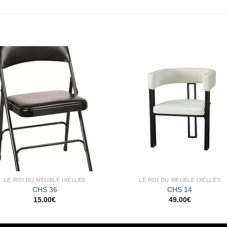
Ajouter
Ajou
à la
à l
wishlist
wishl
LE ROI DU MEUBLE IXELLES
LE ROI DU MEUBLE IXELLES
CHS 36
CHS 14
15.00
€
49.00
€