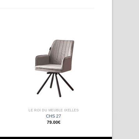
ter
Ajouter
a
à la
ist
wishlist
LE ROI DU MEUBLE IXELLES
CHS 27
79.00
€