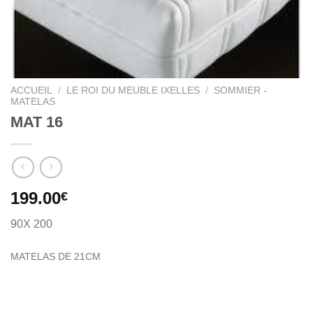
ACCUEIL
/
LE ROI DU MEUBLE IXELLES
/
SOMMIER -
MATELAS
MAT 16
199.00
€
90X 200
MATELAS DE
21CM