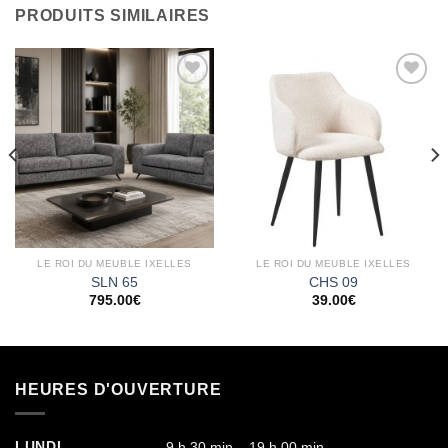
PRODUITS SIMILAIRES
Ajouter
Ajouter
à la
à la
wishlist
wishlist
LE ROI DU MEUBLE IXELLES
LE ROI DU MEUBLE IXELLES
SLN 65
CHS 09
795.00
€
39.00
€
HEURES D'OUVERTURE
LUNDI
9 h 30 min – 19 h 00 min