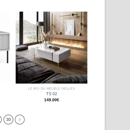
uter
Ajouter
la
à la
list
wishlist
LE ROI DU MEUBLE IXELLES
TS 02
149.00
€
30