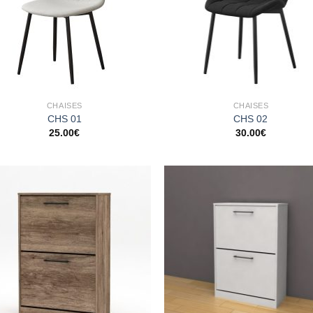
CHAISES
CHAISES
CHS 01
CHS 02
25.00
€
30.00
€
Ajouter
Ajo
à la
à 
wishlist
wish