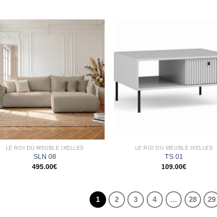
Ajouter
Ajo
à la
à 
wishlist
wish
LE ROI DU MEUBLE IXELLES
LE ROI DU MEUBLE IXELLES
SLN 08
TS 01
495.00
€
109.00
€
1
2
3
4
…
28
29