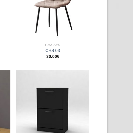
CHAISES
CHS 03
30.00
€
uter
Ajouter
la
à la
list
wishlist