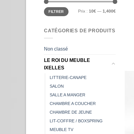
Prix
Prix
Prix :
10€
—
1,400€
FILTRER
min
max
CATÉGORIES DE PRODUITS
Non classé
LE ROI DU MEUBLE
IXELLES
LITTERIE-CANAPE
SALON
SALLE A MANGER
CHAMBRE A COUCHER
CHAMBRE DE JEUNE
LIT-COFFRE / BOXSPRING
MEUBLE TV