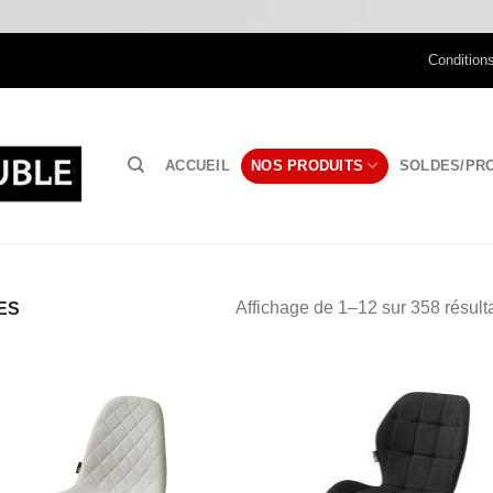
Condition
ACCUEIL
NOS PRODUITS
SOLDES/PR
Affichage de 1–12 sur 358 résult
ES
Ajouter
Ajo
à la
à 
wishlist
wish