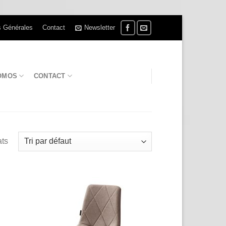
s Générales
Contact
Newsletter
OMOS
CONTACT
ats
uter
Ajouter
la
à la
list
wishlist