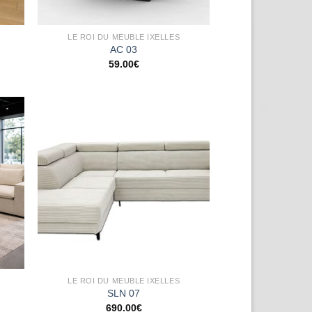
LE ROI DU MEUBLE IXELLES
AC 03
59.00
€
uter
Ajouter
la
à la
list
wishlist
LE ROI DU MEUBLE IXELLES
SLN 07
690.00
€