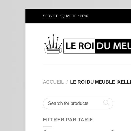
Passer
SERVICE * QUALITE * PRIX
au
contenu
ACCUEIL
/
LE ROI DU MEUBLE IXELL
FILTRER PAR TARIF